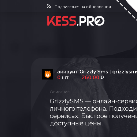
Подписаться на обновления
аккаунт Grizzly Sms | grizzlys
0
шт.
260.00
Описание
GrizzlySMS
— онлайн-сервис
личного телефона. Подходи
сервисах. Быстрое получени
доступные цены.