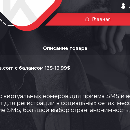
Главная
Описание товара
ms.com с балансом 13$-13.99$
 виртуальных номеров для приёма SMS и в
т для регистрации в социальных сетях, мес
е SMS, большой выбор стран, анонимность,
Всего позиций в корзине
Всего товара в корзине
(шт)
Сумма к оплате (без скидок)
Руб.