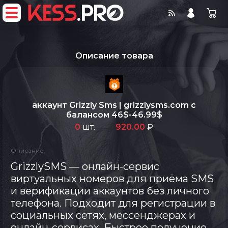
Описание товара
аккаунт Grizzly Sms | grizzlysms.com с
балансом 46$-46.99$
0
шт.
920.00
Описание
GrizzlySMS
— онлайн-сервис
Всего позиций в корзине
виртуальных номеров для приёма SMS
Всего товара в корзине
(шт)
и верификации аккаунтов без личного
Сумма к оплате (без скидок)
Руб.
телефона. Подходит для регистрации в
социальных сетях, мессенджерах и
онлайн-сервисах. Быстрое получение