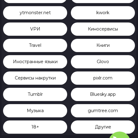
ytmonster.net
kwork
VРИ
Киносервисы
Travel
Книги
Иностранные языки
Glovo
Сервисы накрутки
pixlr.com
Tumblr
Bluesky.app
Музыка
gumtree.com
18+
Другие