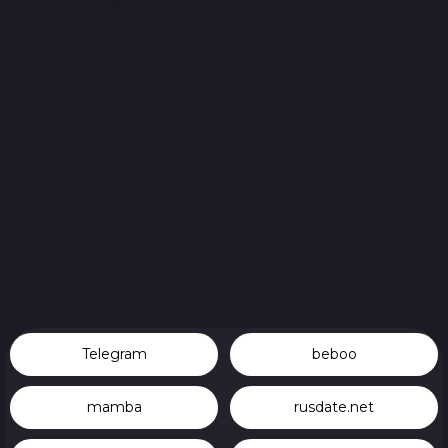
Всего позиций в корзине
Всего товара в корзине
(шт)
Сумма к оплате (без скидок)
Руб.
Telegram
beboo
mamba
rusdate.net